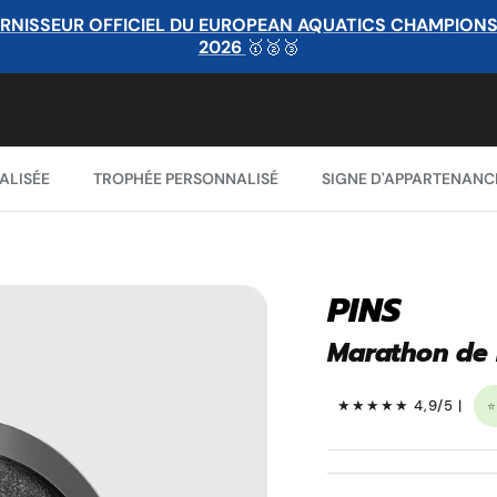
RNISSEUR OFFICIEL DU EUROPEAN AQUATICS CHAMPIONSHI
2026
🥇🥈🥉
ALISÉE
TROPHÉE PERSONNALISÉ
SIGNE D'APPARTENANC
PINS
Marathon de
★★★★★ 4,9/5 |
⭐