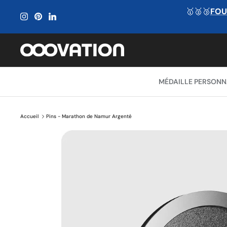
Passer
🥇🥈🥉
FOU
au
contenu
MÉDAILLE PERSONN
Accueil
Pins - Marathon de Namur Argenté