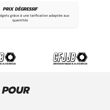
PRIX DÉGRESSIF
gets grâce à une tarification adaptée aux
La garantie d’un
quantités
E POUR