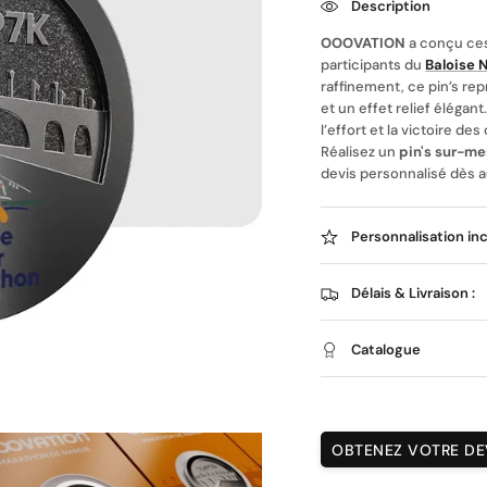
Description
OOOVATION
a conçu c
participants du
Baloise
raffinement, ce pin’s re
et un effet relief élégan
l’effort et la victoire d
Réalisez un
pin's sur-m
devis personnalisé dès a
Personnalisation in
Délais & Livraison :
Catalogue
OBTENEZ VOTRE DEV