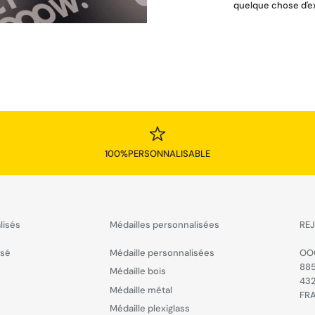
quelque chose d'e
100%PERSONNALISABLE
lisés
Médailles personnalisées
REJ
isé
Médaille personnalisées
OO
885
Médaille bois
43
Médaille métal
FR
Médaille plexiglass