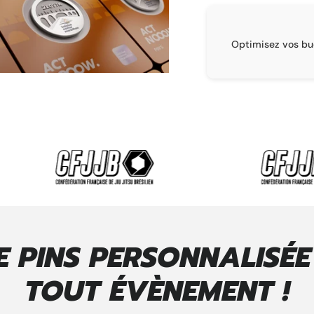
LIVRAISON
 récompenses partout en Europe et à
Optimisez vos bud
ional, suivi et délais garantis.
 PINS PERSONNALISÉ
TOUT ÉVÈNEMENT !