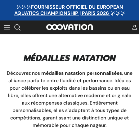
Passer
🥇🥈🥉
FOURNISSEUR OFFICIEL DU EUROPEAN
au
AQUATICS CHAMPIONSHIP | PARIS 2026
🥇🥈🥉
contenu
MÉDAILLE PAR MATIÈRE
TROPHÉE PAR MATIÈRE
MÉDAILLE PAR CATÉGORIE
TROPHÉE PAR CATÉGORIE
MÉDAILLES NATATION
MÉDAILLE PAR SPORT
TROPHÉE PAR SPORT
MÉDAILLE PAR SPORT
TROPHÉE PAR SPORT
Découvrez nos
médailles natation personnalisées
, une
alliance parfaite entre fluidité et performance. Idéales
Ruban personnalisé
MÉDAILLE PAR SPORT
pour célébrer les exploits dans les bassins ou en eau
libre, elles offrent une alternative moderne et originale
aux récompenses classiques. Entièrement
personnalisables, elles s’adaptent à tous types de
compétitions, garantissant une distinction unique et
mémorable pour chaque nageur.