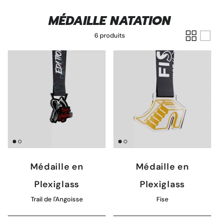
MÉDAILLE NATATION
6 produits
Pins personnalisé
Porte clé à graver
Médaille en
Médaille en
Plexiglass
Plexiglass
Trail de l'Angoisse
Fise