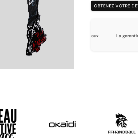
OBTENEZ VOTRE DEV
RIX DÉGRESSIF
D
s grâce à une tarification adaptée aux
La garantie d’une l
quantités