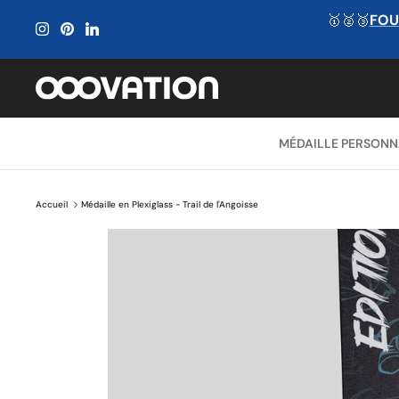
Passer
🥇🥈🥉
FOU
au
contenu
MÉDAILLE PERSONN
Accueil
Médaille en Plexiglass - Trail de l'Angoisse