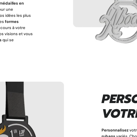
médailles en
our une
os idées les plus
des
formes
 cours à votre
os visions et vous
s
qui se
PERS
VOTR
Personnalisez
vot
rubans
variés. Ch