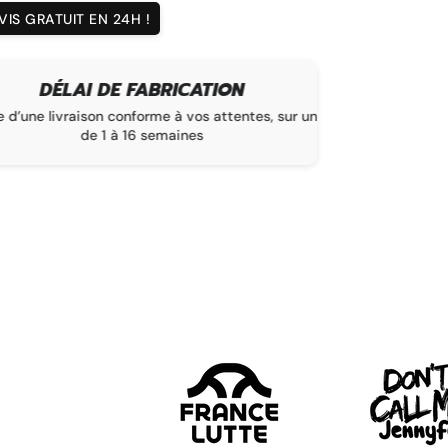
IS GRATUIT EN 24H !
ÉLAI DE FABRICATION
ivraison conforme à vos attentes, sur un délai
Nous livro
de 1 à 16 semaines
l’i