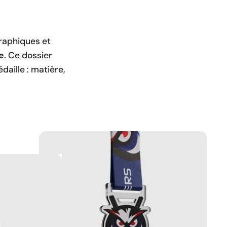
graphiques et
e
. Ce dossier
daille : matière,