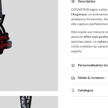
Description
OOOVATION signe cette
l’Angoisse
, un événemen
ambiance immersive. Ave
elle capture parfaitement
Découpée sur mesure e
associe
effet mat profo
spectaculaire. Le
ruban 
cette création au carac
esprits.
Personnalisation in
Délais & Livraison :
Catalogue