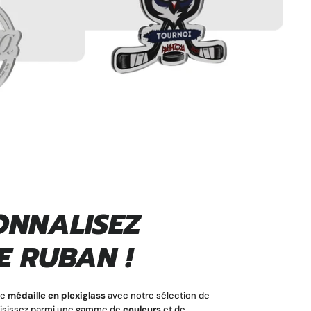
ONNALISEZ
E RUBAN !
re
médaille en plexiglass
avec notre sélection de
oisissez parmi une gamme de
couleurs
et de