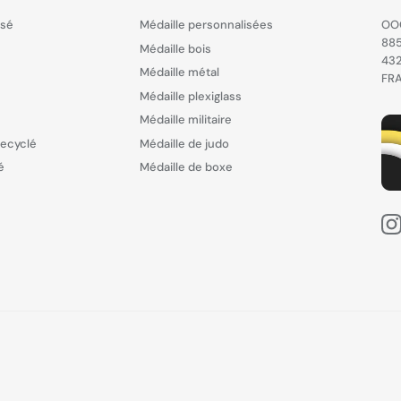
isé
Médaille personnalisées
OO
885
Médaille bois
43
Médaille métal
FR
Médaille plexiglass
Médaille militaire
recyclé
Médaille de judo
é
Médaille de boxe