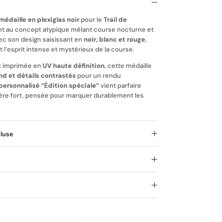
médaille en plexiglas noir
pour le
Trail de
t au concept atypique mêlant course nocturne et
c son design saisissant en
noir, blanc et rouge
,
 l’esprit intense et mystérieux de la course.
t imprimée en
UV haute définition
, cette médaille
nd et détails contrastés
pour un rendu
personnalisé “Édition spéciale”
vient parfaire
tère fort, pensée pour marquer durablement les
cluse