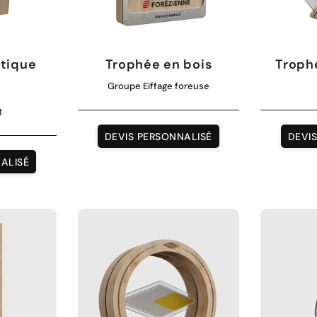
stique
Trophée en bois
Troph
Groupe Eiffage foreuse
é
t
DEVIS PERSONNALISÉ
DEVI
ALISÉ