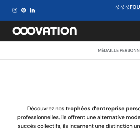
Passer
🥇🥈🥉
FOU
au
contenu
MÉDAILLE PERSONN
Découvrez nos
trophées d’entreprise pers
professionnelles, ils offrent une alternative mod
succès collectifs, ils incarnent une distinction 