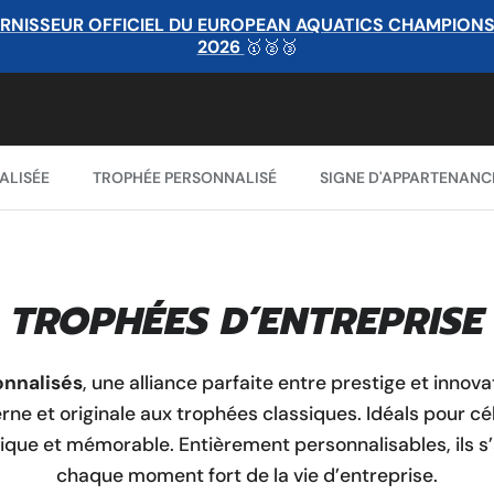
RNISSEUR OFFICIEL DU EUROPEAN AQUATICS CHAMPIONSHI
2026
🥇🥈🥉
ALISÉE
TROPHÉE PERSONNALISÉ
SIGNE D'APPARTENANC
TROPHÉES D’ENTREPRISE
onnalisés
, une alliance parfaite entre prestige et inno
erne et originale aux trophées classiques. Idéals pour c
unique et mémorable. Entièrement personnalisables, ils s
chaque moment fort de la vie d’entreprise.