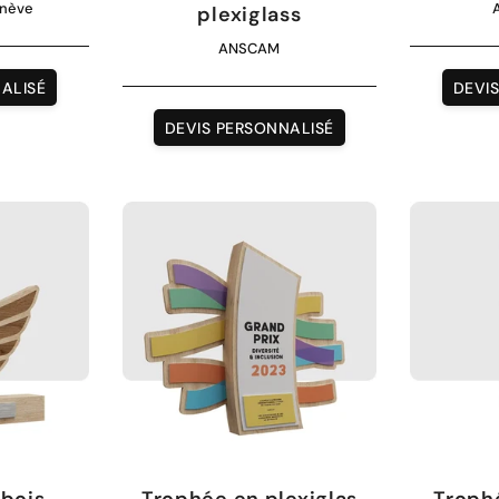
enève
plexiglass
ANSCAM
ALISÉ
DEVI
DEVIS PERSONNALISÉ
 bois
Trophée en plexiglas
Troph