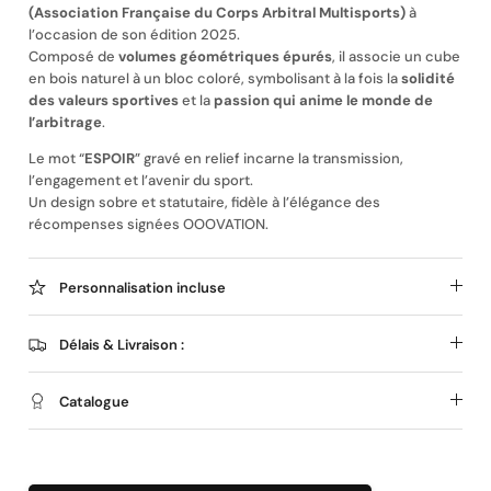
(Association Française du Corps Arbitral Multisports)
à
l’occasion de son édition 2025.
Composé de
volumes géométriques épurés
, il associe un cube
en bois naturel à un bloc coloré, symbolisant à la fois la
solidité
des valeurs sportives
et la
passion qui anime le monde de
l’arbitrage
.
Magnet personnalisé
Le mot “
ESPOIR
” gravé en relief incarne la transmission,
l’engagement et l’avenir du sport.
Un design sobre et statutaire, fidèle à l’élégance des
récompenses signées OOOVATION.
Personnalisation incluse
Délais & Livraison :
Catalogue