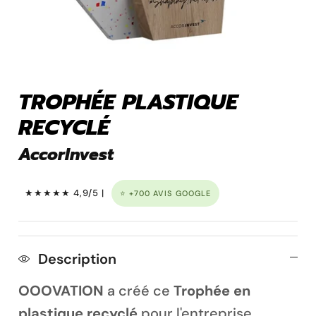
Pins personnalisé
TROPHÉE PLASTIQUE
RECYCLÉ
AccorInvest
★★★★★ 4,9/5 |
⭐ +700 AVIS GOOGLE
Porte clé à graver
Description
OOOVATION
a créé ce
Trophée en
plastique recyclé
pour l'entreprise