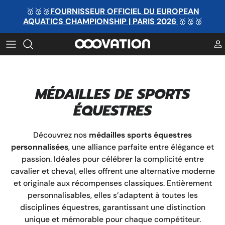
Passer
🥇🥈🥉
FOURNISSEUR OFFICIEL DU EUROPEAN
au
AQUATICS CHAMPIONSHIP | PARIS 2026
🥇🥈🥉
contenu
MÉDAILLE PAR MATIÈRE
TROPHÉE PAR MATIÈRE
MÉDAILLE PAR CATÉGORIE
TROPHÉE PAR CATÉGORIE
MÉDAILLES DE SPORTS
MÉDAILLE PAR SPORT
TROPHÉE PAR SPORT
ÉQUESTRES
MÉDAILLE PAR SPORT
TROPHÉE PAR SPORT
Découvrez nos
médailles sports équestres
Ruban personnalisé
MÉDAILLE PAR SPORT
personnalisées
, une alliance parfaite entre élégance et
passion. Idéales pour célébrer la complicité entre
cavalier et cheval, elles offrent une alternative moderne
et originale aux récompenses classiques. Entièrement
personnalisables, elles s’adaptent à toutes les
disciplines équestres, garantissant une distinction
unique et mémorable pour chaque compétiteur.