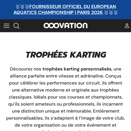
Passer
🥇🥈🥉
FOURNISSEUR OFFICIEL DU EUROPEAN
au
AQUATICS CHAMPIONSHIP | PARIS 2026
🥇🥈🥉
contenu
MÉDAILLE PAR MATIÈRE
TROPHÉE PAR MATIÈRE
MÉDAILLE PAR CATÉGORIE
TROPHÉE PAR CATÉGORIE
TROPHÉES KARTING
MÉDAILLE PAR SPORT
TROPHÉE PAR SPORT
MÉDAILLE PAR SPORT
TROPHÉE PAR SPORT
Découvrez nos
trophées karting personnalisés
, une
alliance parfaite entre vitesse et adrénaline. Conçus
Ruban personnalisé
MÉDAILLE PAR SPORT
pour célébrer les performances sur circuit, ils offrent
une alternative moderne et originale aux trophées
classiques. Idéals pour vos courses et championnats,
qu’ils soient amateurs ou professionnels, ils incarnent
une distinction unique et mémorable. Entièrement
personnalisables, ils s’adaptent à l’image de votre club,
de votre organisation ou de votre événement et