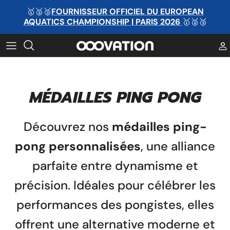
Passer
🥇🥈🥉
FOURNISSEUR OFFICIEL DU EUROPEAN
AQUATICS CHAMPIONSHIP | PARIS 2026
🥇🥈🥉
au
contenu
MÉDAILLE PAR MATIÈRE
TROPHÉE PAR MATIÈRE
MÉDAILLE PAR CATÉGORIE
TROPHÉE PAR CATÉGORIE
MÉDAILLES PING PONG
MÉDAILLE PAR SPORT
TROPHÉE PAR SPORT
MÉDAILLE PAR SPORT
TROPHÉE PAR SPORT
Découvrez nos
médailles ping-
Ruban personnalisé
MÉDAILLE PAR SPORT
pong personnalisées
, une alliance
parfaite entre dynamisme et
précision. Idéales pour célébrer les
performances des pongistes, elles
offrent une alternative moderne et