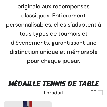
originale aux récompenses
classiques. Entièrement
Pins personnalisé
personnalisables, elles s’adaptent à
tous types de tournois et
d’événements, garantissant une
distinction unique et mémorable
pour chaque joueur.
Porte clé à graver
MÉDAILLE TENNIS DE TABLE
1 produit