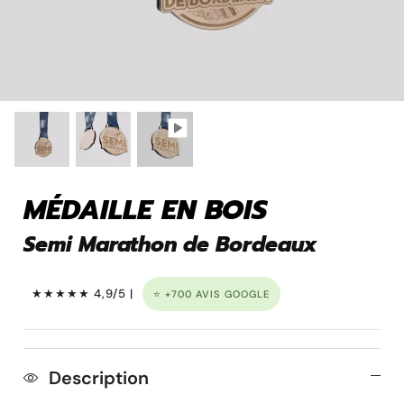
Pins personnalisé
MÉDAILLE EN BOIS
Semi Marathon de Bordeaux
★★★★★ 4,9/5 |
⭐ +700 AVIS GOOGLE
Porte clé à graver
Description