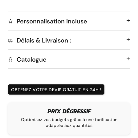
Personnalisation incluse
Délais & Livraison :
Catalogue
OBTENEZ VOTRE DEVIS GRATUIT EN 24H !
X DÉGRESSIF
DÉLAI DE FA
gets grâce à une tarification
La garantie d’une livraison 
ée aux quantités
sur un délai de 1