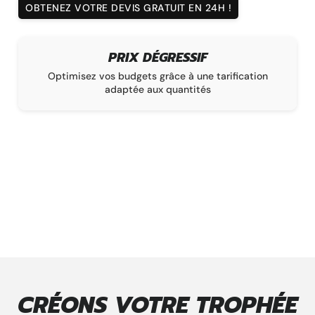
OBTENEZ VOTRE DEVIS GRATUIT EN 24H !
ESSIF
DÉLAI DE FABRICAT
e à une tarification
La garantie d’une livraison conforme 
uantités
sur un délai de 1 à 16 sem
CRÉONS VOTRE TROPHÉE