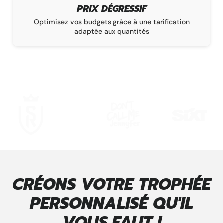
PRIX DÉGRESSIF
DÉLA
sez vos budgets grâce à une tarification
La garantie d’un
adaptée aux quantités
sur un
CRÉONS VOTRE TROPHÉE
PERSONNALISÉ QU'IL
VOUS FAUT !