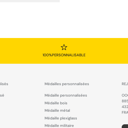
100%PERSONNALISABLE
lisés
Médailles personnalisées
REJ
isé
Médaille personnalisées
OO
885
Médaille bois
43
Médaille métal
FR
Médaille plexiglass
Médaille militaire