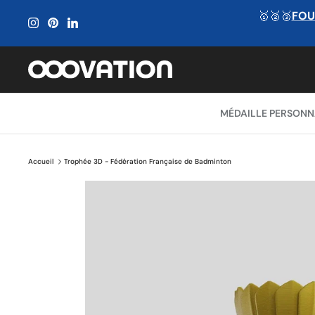
Passer
🥇🥈🥉
FOU
au
contenu
MÉDAILLE PERSONN
Accueil
Trophée 3D - Fédération Française de Badminton