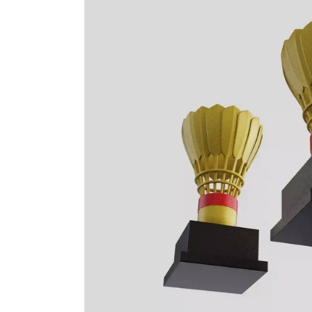
LIVRAISON
Nous livrons vos récompenses partout en Europe et à
l’international, suivi et délais garantis.