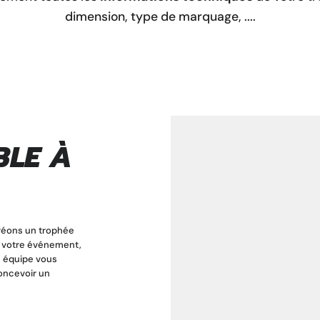
dimension, type de marquage, ....
BLE À
 créons un trophée
e votre événement,
 équipe vous
oncevoir un