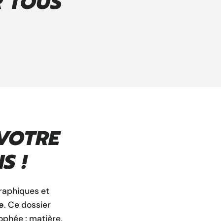
R TOUS
VOTRE
S !
graphiques et
e
. Ce dossier
ophée : matière,