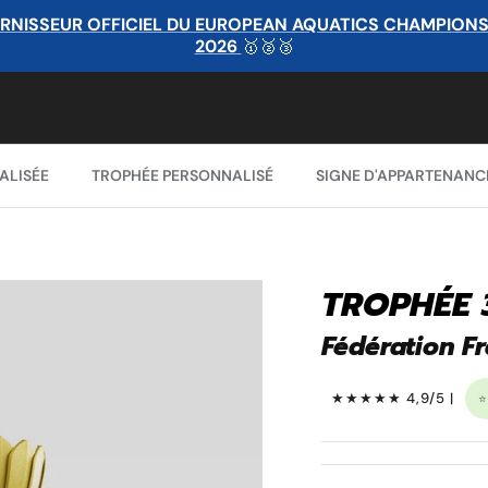
RNISSEUR OFFICIEL DU EUROPEAN AQUATICS CHAMPIONSHI
2026
🥇🥈🥉
ALISÉE
TROPHÉE PERSONNALISÉ
SIGNE D'APPARTENANC
TROPHÉE 
Fédération F
★★★★★ 4,9/5 |
⭐