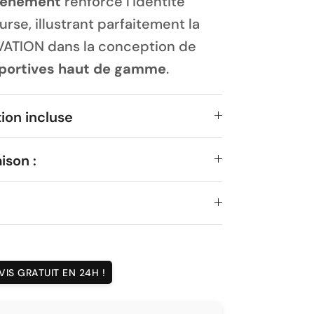
événement
renforce l’identité
urse, illustrant parfaitement la
VATION dans la conception de
portives haut de gamme
.
ion incluse
ison :
IS GRATUIT EN 24H !