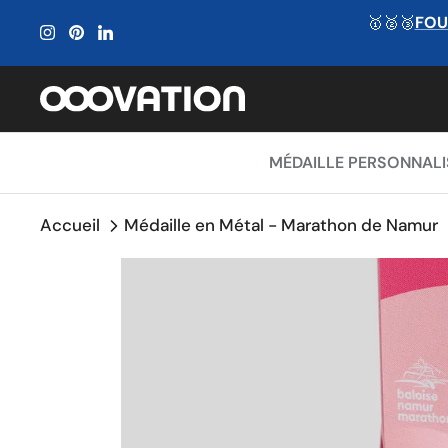
Passer
🥇🥈🥉
FOU
au
contenu
MÉDAILLE PERSONNALI
Accueil
Médaille en Métal - Marathon de Namur