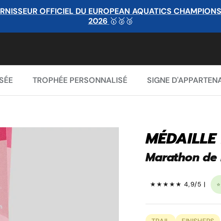
RNISSEUR OFFICIEL DU EUROPEAN AQUATICS CHAMPIONSHI
2026
🥇🥈🥉
SÉE
TROPHÉE PERSONNALISÉ
SIGNE D'APPARTEN
MÉDAILLE
Marathon de
★★★★★ 4,9/5 |
⭐
TRAIL
FINISHERS