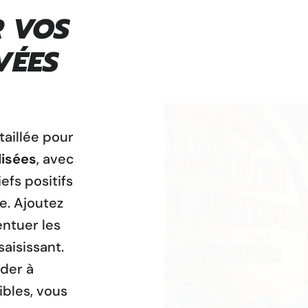
R VOS
VÉES
taillée pour
lisées
, avec
iefs positifs
e. Ajoutez
ntuer les
saisissant.
ider à
ibles, vous