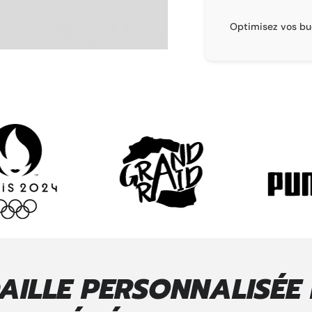
PRIX DÉGRESSIF
dgets grâce à une tarification adaptée aux
La garantie d’u
quantités
AILLE PERSONNALISÉE