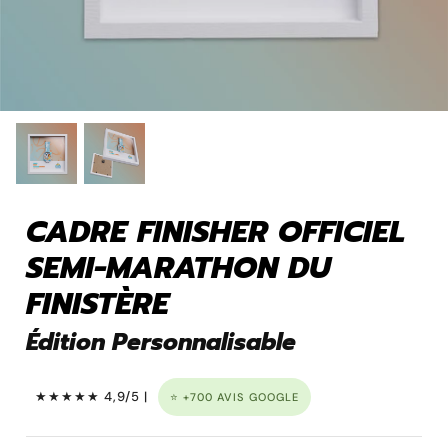
Pins personnalisé
CADRE FINISHER OFFICIEL
SEMI-MARATHON DU
FINISTÈRE
Porte clé à graver
Édition Personnalisable
★★★★★ 4,9/5 |
⭐ +700 AVIS GOOGLE