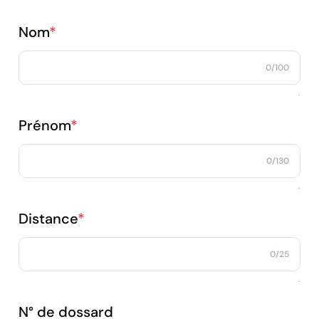
Nom
*
0/100
.
Magnet personnalisé
Prénom
*
0/130
.
Distance
*
0/25
.
N° de dossard