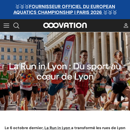
Passer
🥇🥈🥉
FOURNISSEUR OFFICIEL DU EUROPEAN
au
AQUATICS CHAMPIONSHIP | PARIS 2026
🥇🥈🥉
contenu
MÉDAILLE PAR MATIÈRE
TROPHÉE PAR MATIÈRE
MÉDAILLE PAR CATÉGORIE
TROPHÉE PAR CATÉGORIE
MÉDAILLE PAR SPORT
TROPHÉE PAR SPORT
La Run in Lyon : Du sport au
MÉDAILLE PAR SPORT
TROPHÉE PAR SPORT
cœur de Lyon
Ruban personnalisé
MÉDAILLE PAR SPORT
Le 6 octobre dernier,
La Run in Lyon
a transformé les rues de Lyon